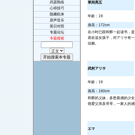
武器熟练
草间亮五
心得技巧
隐藏机体
年龄：19
原声音乐
身高：172cm
英日对照
在小时已跟和辉一起读书，是
专题论坛
喜欢追女孩子，对アリサ有一
专题搜索
信赖。
武村アリサ
年龄：19
身高：160cm
和辉的义妹，多愁善感的少女
很爱父亲及哥哥，一家人的感
エマ