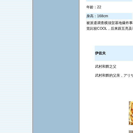
年龄：22
身高：168cm
被派遣调查横须贺基地爆炸事
觉比较COOL，后来跟五亮
伊佐夫
武村和辉之父
武村和辉的父亲，アリサ