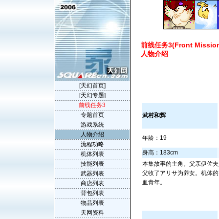
前线任务3(Front Mission
人物介绍
[天幻首页]
[天幻专题]
前线任务3
专题首页
武村和辉
游戏系统
人物介绍
年龄：19
流程功略
身高：183cm
机体列表
技能列表
本集故事的主角。父亲伊佐夫
父收了アリサ为养女。机体的
武器列表
血青年。
商店列表
背包列表
物品列表
天网资料