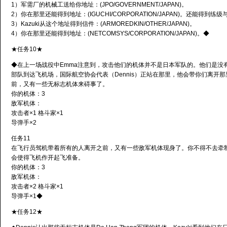
1）军需厂的机械工送给你地址：(JPO/GOVERNMENT/JAPAN)。
2）你在那里还能得到地址：(IGUCHI/CORPORATION/JAPAN)。还能得到
3）Kazuki从这个地址得到信件：(ARMOREDKIN/OTHER/JAPAN)。
4）你在那里还能得到地址：(NETCOMSYS/CORPORATION/JAPAN)。◆
★任务10★
◆在上一场战役中Emma注意到，攻击他们的机体并不是日本军队的。他们是没
部队到达飞机场，国际航空协会代表（Dennis）正站在那里，他会带你们离开
前，又有一些无标志机体来碍事了。
你的机体：3
敌军机体：
攻击者×1 格斗家×1
导弹手×2
任务11
在飞行员驾机带着所有的人离开之前，又有一些敌军机体现身了。你不得不去牵
会使得飞机作开起飞准备。
你的机体：3
敌军机体：
攻击者×2 格斗家×1
导弹手×1◆
★任务12★