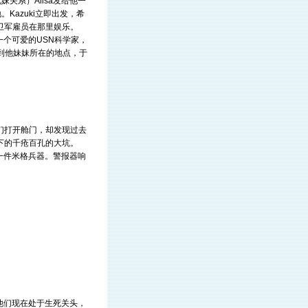
妹关系）Alisa发给他一
Kazuki立即出发，希
卫军雇员在那里娱乐。
y，一个可爱的USN科学家，
找到他妹妹所在的地点，于
们打开舱门，却发现过去
下的千疮百孔的大坑。
一件米格兵器。警报器响
他们现在处于生死关头，