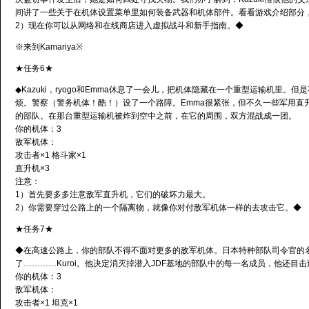
间讲了一些关于在机体设置菜单里如何装备武器和机体部件。看看游戏介绍部分
2）现在你可以从网络和在线商店进入虚拟战斗和新手指南。◆
※来到Kamariya※
★任务6★
◆Kazuki，ryogo和Emma休息了一会儿，把机体隐藏在一个重型运输机里。
烦。警察（警务机体！酷！）设了一个路障。Emma很紧张，但不久一些军用直
的部队。在那台重型运输机被炸到空中之前，在它的周围，双方混战成一团。
你的机体：3
敌军机体：
攻击者×1 格斗家×1
直升机×3
注意：
1）首先要多多注意敌军直升机，它们的破坏力最大。
2）你需要穿过公路上的一个隔离物，就像你对付敌军机体一样的去攻击它。◆
★任务7★
◆在高速公路上，你的部队不得不面对更多的敌军机体。日本特种部队司令官的
了…………Kuroi。他决定消灭掉潜入JDF基地的部队中的每一名成员，他还目
你的机体：3
敌军机体：
攻击者×1 坦克×1