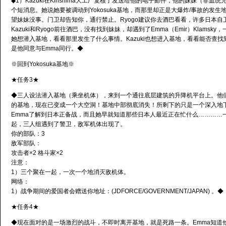
◆1）Kazuki在Kirishima大工厂复核了发送给他的电子邮件，他的妹妹（非血统兄
个短消息。她说她要被调动到Yokosuka基地，而那里却正是大爆炸/事故的发生地。
望妹妹没事。门卫却告知你，通行禁止。Ryogo建议你去酒巴看看，许多日本自
Kazuki和Ryogo前往酒巴，没有找到妹妹，却遇到了Emma（Emir）Klamsk
她想潜入基地，看看那里发生了什么事情。Kazuki也想进入基地，看看能否查
是他同意与Emma同行。◆
※回到Yokosuka基地※
★任务3★
◆三人设法潜入基地（乘坐机体），来到一个通往底层建筑的升降机平台上。他
的基地，现在已变成一个大空洞！基地中部彻底消失！所剩下的只是一个深入地
Emma了解到日本正备战，而且她早就知道那些日本人最近正在忙什么…………
起，三人组遇到了警卫，敌军机体出现了。
你的部队：3
敌军部队：
攻击者×2 格斗家×2
注意：
1）三个聚在一起，一次一个地消灭敌机体。
网络：
1）战争期间的爱国者会赠送你地址：(JDFORCE/GOVERNMENT/JAPAN) 。◆
★任务4★
◆现在面对的是一场激烈的战斗，不即时离开基地，就是死路一条。Emma知道