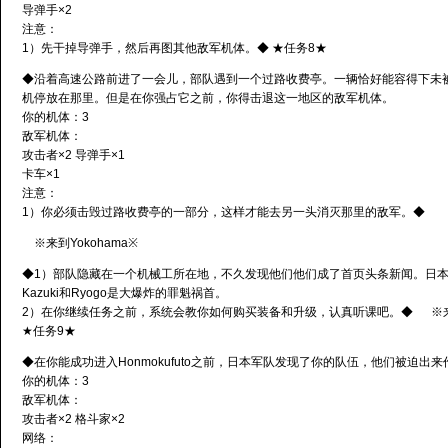
导弹手×2
注意：
1）先干掉导弹手，然后再图其他敌军机体。◆ ★任务8★
◆沿着高速公路前进了一会儿，部队遇到一个过路收费亭。一辆恰好能容得下未
机停放在那里。但是在你强占它之前，你得击退这一地区的敌军机体。
你的机体：3
敌军机体：
攻击者×2 导弹手×1
卡车×1
注意：
1）你必须击毁过路收费亭的一部分，这样才能去另一头消灭那里的敌军。◆
※来到Yokohama※
◆1）部队隐藏在一个机械工所在地，不久发现他们他们成了首页头条新闻。日
Kazuki和Ryogo是大爆炸的罪魁祸首。
2）在你继续任务之前，系统会教你如何购买装备和升级，认真听课吧。◆ ※来到Ho
★任务9★
◆在你能成功进入Honmokufuto之前，日本军队发现了你的队伍，他们被迫出来
你的机体：3
敌军机体：
攻击者×2 格斗家×2
网络：