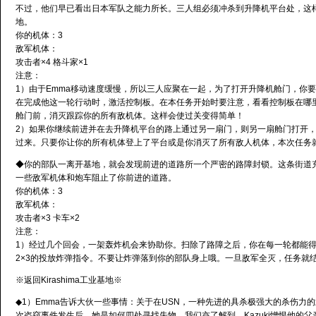
不过，他们早已看出日本军队之能力所长。三人组必须冲杀到升降机平台处，这
地。
你的机体：3
敌军机体：
攻击者×4 格斗家×1
注意：
1）由于Emma移动速度缓慢，所以三人应聚在一起，为了打开升降机舱门，你
在完成他这一轮行动时，激活控制板。在本任务开始时要注意，看看控制板在哪
舱门前，消灭跟踪你的所有敌机体。这样会使过关变得简单！
2）如果你继续前进并在去升降机平台的路上通过另一扇门，则另一扇舱门打开
过来。只要你让你的所有机体登上了平台或是你消灭了所有敌人机体，本次任务就
◆你的部队一离开基地，就会发现前进的道路所一个严密的路障封锁。这条街道
一些敌军机体和炮车阻止了你前进的道路。
你的机体：3
敌军机体：
攻击者×3 卡车×2
注意：
1）经过几个回会，一架轰炸机会来协助你。扫除了路障之后，你在每一轮都能
2×3的投放炸弹指令。不要让炸弹落到你的部队身上哦。一旦敌军全灭，任务就
※返回Kirashima工业基地※
◆1）Emma告诉大伙一些事情：关于在USN，一种先进的具杀极强大的杀伤力
次盗窃事件发生后，她是如何四处寻找失物。我们亦了解到，Kazuki憎恨他的父