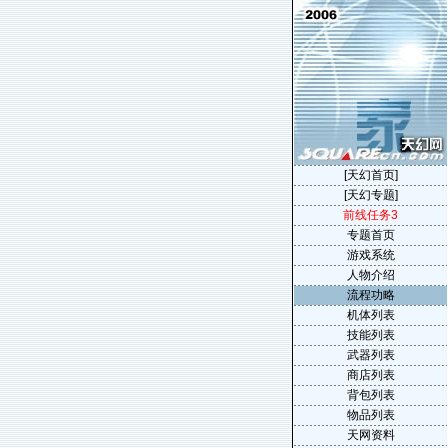
[天幻首页]
[天幻专题]
前线任务3
专题首页
游戏系统
人物介绍
流程功略
机体列表
技能列表
武器列表
商店列表
背包列表
物品列表
天网资料