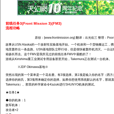
前线任务3(Front Mission 3)(FM3)
流程功略
原创：[www.frontmission.org] 翻译：出光佐三 整理：Poor
故事从USN Alaska的一个放射性实验基地开始。一个机体和一个货物搬运工，
地里轰炸出一条血路。USN基地部队立即行动，但是很快被轰炸机消灭。一台运
箱扬长而去。这个FMV是我所见过的前线任务FMV中最酷的了！
游戏从Kirishima重工业测试专用设备那里开始，Takemura正在测试一台机体。
※JDF Okinawa基地※
突然出现的第一个菜单是一个花名册。有3项选择。第1项是输入你的名字（西方
选择你的姓氏，第3项用来确定你的选择。如果你想使用系统默认的名字，那就直接选
Takemura）。那里的科学家命令Kazuki进行SHUNYO机体的测试。
★任务1★
◆你的机体：1
敌军机体：
攻击者×2