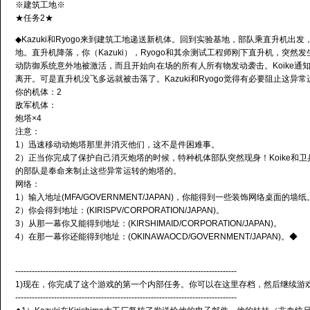
※建筑工地※
★任务2★
◆Kazuki和Ryogo来到建筑工地递送新机体。回到实验基地，部队乘直升机出发，去
地。直升机降落，你（Kazuki），Ryogo和其余测试工程师刚下直升机，突然
动防御系统意外地被激活，而且开始向在场的所有人所有物发动袭击。Koike通
离开。可是直升机没飞多远就被击落了。Kazuki和Ryogo觉得有必要阻止这异
你的机体：2
敌军机体：
炮塔×4
注意：
1）迅速移动动炮塔那里并消灭他们，这不是件困难事。
2）正当你完成了保护自己消灭炮塔的时候，特种机体部队突然现身！Koike和
的部队是奉命来制止这些异常运转的炮塔的。
网络：
1）输入地址(MFA/GOVERNMENT/JAPAN)，你能得到一些装饰网络桌面的墙纸
2）你会得到地址：(KIRISPV/CORPORATION/JAPAN)。
3）从那一幕你又能得到地址：(KIRSHIMAID/CORPORATION/JAPAN)。
4）在那一幕你还能得到地址：(OKINAWAOCD/GOVERNMENT/JAPAN)。◆
--------------------------------------------------------------------------------
1)现在，你完成了这个游戏的第一个内部任务。你可以在这里存档，然后继续游
--------------------------------------------------------------------------------