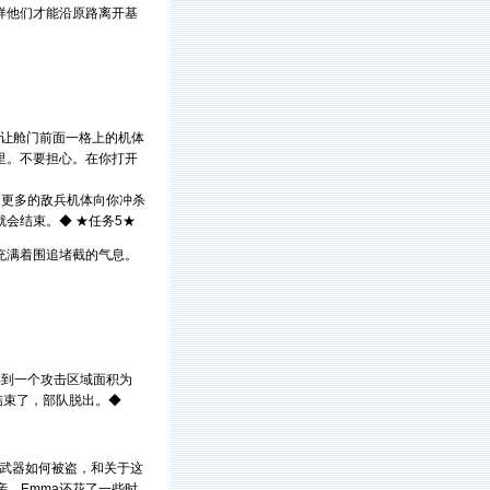
样他们才能沿原路离开基
要让舱门前面一格上的机体
里。不要担心。在你打开
，更多的敌兵机体向你冲杀
会结束。◆ ★任务5★
充满着围追堵截的气息。
得到一个攻击区域面积为
结束了，部队脱出。◆
的武器如何被盗，和关于这
亲。Emma还花了一些时