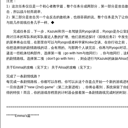
注意：
1）这次任务仅仅是一个初心者教学篇，整个任务分成两部分，第一部分是攻击
击，所以战斗轻而易举。
2）第二部分是攻击另一个会反击的敌机体，也很容易的说。整个任务是为了让
与前几作前线任务几乎一样。◆
完成任务后，下一步，Kazuki和另一名驾驶员Ryogo谈话，Ryogo是办公
商讨日本的军队和此军队最近人数的扩增。他们居然还探讨《前线任务2》中发
的菜单将会出现，在那里你可以与Ryogo或者科学家Koike交谈。在你行动之
你想选择别的剧情路线的话，会有用的。与那两个人谈完后，你再与Ryogo对话
递送一些机体结构部件。选择第一项（go with him与他同行），你与他同行，
的剧情路线。选择第二项（don't go with him），则会进行与Kazuki的妹妹Al
关于Emma的攻略（见下文） 关于Alisa的攻略（见下文）
完成了一条剧情线路？
每完成一条剧情路线，你都可以存档。你可以从这个存盘点开始一个新的游戏进
一旦你选择了“new (2nd) game”（第二次新进程），你将会看到，系统保留
得的特技！而且，你的游戏存档里的计时器会接着第一条剧情路线完成时的时刻
============================================================
******Emma's篇******