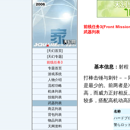
前线任务3(Front Mission
武器列表
[天幻首页]
[天幻专题]
前线任务3
基本信息：
射程
专题首页
游戏系统
打棒击锤与刺针－－
人物介绍
是最少的。前两者是
流程功略
机体列表
高，而威力正好相反
技能列表
较多，搭配高机动高
武器列表
商店列表
名称
背包列表
ハードブ
物品列表
警らロッ
天网资料