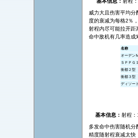
基本信息：
射程：
威力大且伤害平均分
度的衰减为每格2％
射程内尽可能拉开距
命中敌机有几率造成
名称
オーデン
ＳＰＰＧ
衝都２型
衝都３型
ディソー
基本信息：
射程：
多发命中伤害随机分
精度随射程衰减太快