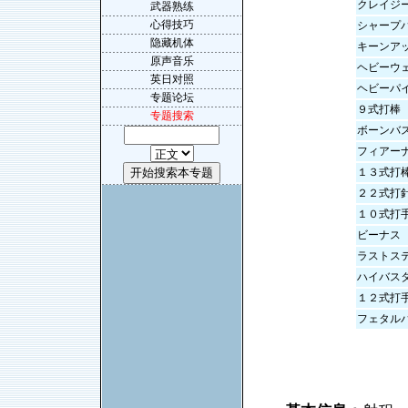
クレイジ
武器熟练
心得技巧
シャープ
隐藏机体
キーンア
原声音乐
ヘビーウ
英日对照
ヘビーパ
专题论坛
９式打棒
专题搜索
ボーンバ
フィアー
１３式打
２２式打
１０式打
ビーナス
ラストス
ハイバス
１２式打
フェタル