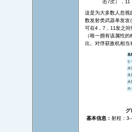
击7次），1
这是为大多数人忽视
数发射类武器单发攻
可在4，7，11发之
（唯一拥有该属性的
出。对俘获敌机相当
名
ヒ
火
火
火
ホ
グ
基本信息：
射程：3