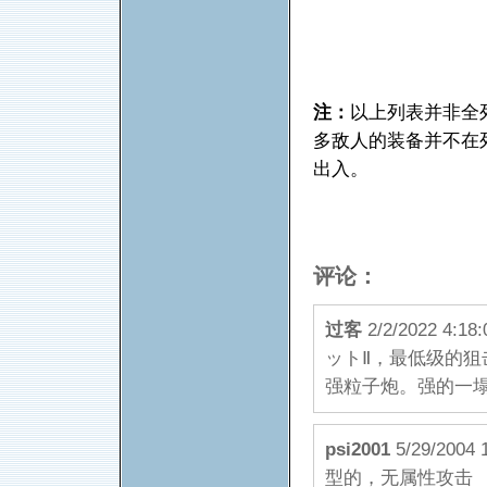
注：
以上列表并非全
多敌人的装备并不在
出入。
评论：
过客
2/2/2022 
ットⅡ，最低级的狙
强粒子炮。强的一
psi2001
5/29/20
型的，无属性攻击