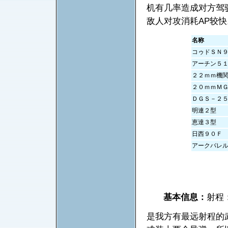
机有几率造成对方驾
敌人对攻消耗AP较快
名称
コゥドＳＮ
アーチン５
２２ｍｍ機
２０ｍｍＭ
ＤＧＳ－２
明連２型
恵達３型
日西９０Ｆ
アークバレ
基本信息：
射程
是我方有最远射程的