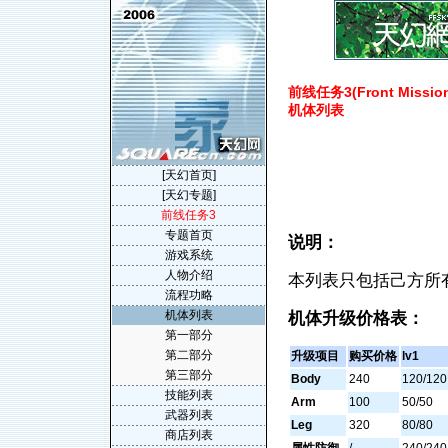
前线任务3(Front Mission
机体列表
[天幻首页]
[天幻专题]
前线任务3
专题首页
说明：
游戏系统
人物介绍
本列表只包括己方所有
流程功略
机体列表
机体升级价格表：
第一部分
第二部分
升级项目
购买价格
lv1
第三部分
Body
240
120/120
技能列表
Arm
100
50/50
武器列表
Leg
320
80/80
商店列表