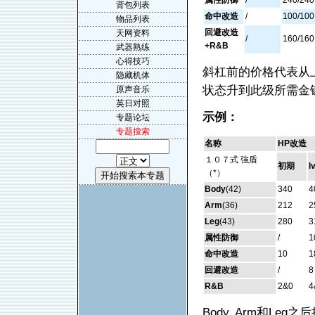
属性防御
/
240/240
背包列表
命中改造
/
100/100
物品列表
回避改造
天网资料
/
160/160
+R&B
武器熟练
心得技巧
斜杠前的价格代表从
隐藏机体
状态升到此级所需金
原声音乐
英日对照
示例：
专题论坛
专题搜索
名称
HP改造
１０７式 強盾
初期
l
（*）
Body
(42)
340
4
Arm
(36)
212
2
Leg
(43)
280
3
属性防御
/
1
命中改造
10
1
回避改造
/
8
R&B
2&0
4
Body, Arm和Leg